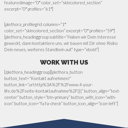
featuredimage=“0″ color_set=“skincolored_section“
excerpt=“0″ profiles=“61″]
[plethora_profilegrid columns=“1″
color_set=“skincolored_section“ excerpt=“0″ profiles=“59″]
[plethora_headinggroup subtitle=“Haben wir Dein Interesse
geweckt, dann kontaktiere uns, wir bauen mit Dir ohne Risiko
Dein neues, weiteres Standbein auf.“ type=“xbold“]
WORK WITH US
[/plethora_headinggroup][plethora_button
button_text=“Kontakt aufnehmen!“
button_link=“url:http%3A%2F%2Fwww.4-your-
life.de%2Fseite-kontaktaufnahme%2F|||“ button_align=“text-
center“ button_style=“btn-primary“ button_with_icon=“with-
icon“ button_icon=“fa fa-check“ button_icon_align=“icon-left“]