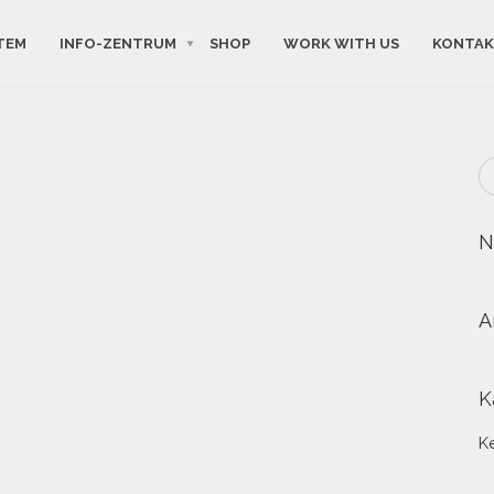
TEM
INFO-ZENTRUM
SHOP
WORK WITH US
KONTA
N
A
K
K