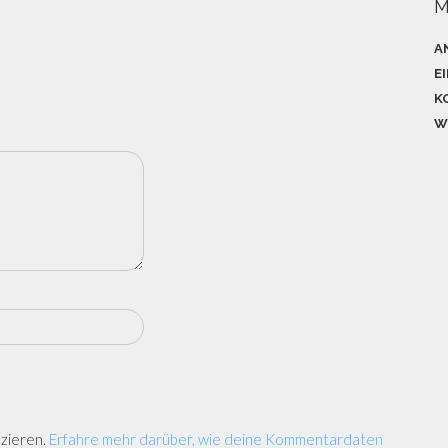
M
A
E
K
W
zieren.
Erfahre mehr darüber, wie deine Kommentardaten