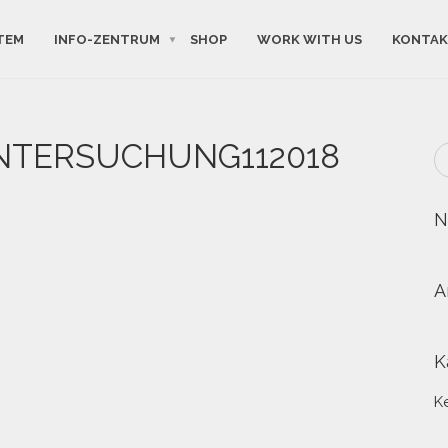
TEM
INFO-ZENTRUM
SHOP
WORK WITH US
KONTA
NTERSUCHUNG112018
N
A
K
K