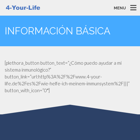
MENU
INFORMACIÓN BÁSICA
[plethora_button button_text=”¿Cómo puedo ayudar a mi
sistema inmunológico?”
button_link=”url:http%3A%2F%2Fwww.4-your-
life.de%2Fes%2Fwie-helfe-ich-meinem-immunsystem%2F|||”
button_with_icon=”0″]