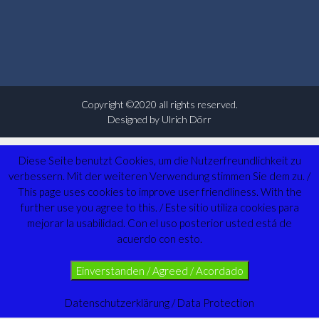
Copyright ©2020 all rights reserved.
Designed by Ulrich Dörr
Diese Seite benutzt Cookies, um die Nutzerfreundlichkeit zu
verbessern. Mit der weiteren Verwendung stimmen Sie dem zu. /
This page uses cookies to improve user friendliness. With the
further use you agree to this. / Este sitio utiliza cookies para
mejorar la usabilidad. Con el uso posterior usted está de
acuerdo con esto.
Einverstanden / Agreed / Acordado
Datenschutzerklärung / Data Protection